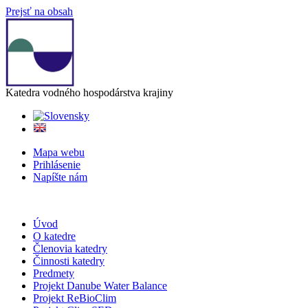
Prejsť na obsah
Katedra vodného hospodárstva krajiny
Mapa webu
Prihlásenie
Napíšte nám
Úvod
O katedre
Členovia katedry
Činnosti katedry
Predmety
Projekt Danube Water Balance
Projekt ReBioClim