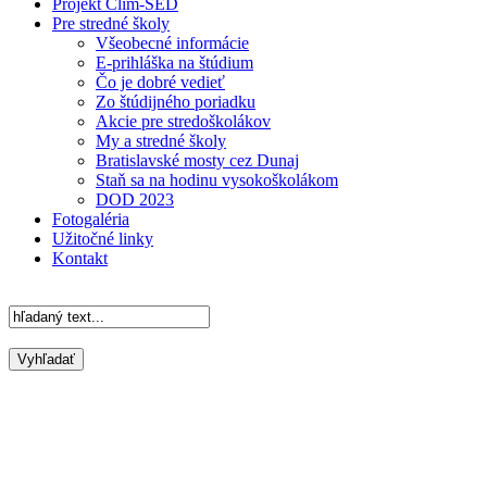
Projekt Clim-SED
Pre stredné školy
Všeobecné informácie
E-prihláška na štúdium
Čo je dobré vedieť
Zo štúdijného poriadku
Akcie pre stredoškolákov
My a stredné školy
Bratislavské mosty cez Dunaj
Staň sa na hodinu vysokoškolákom
DOD 2023
Fotogaléria
Užitočné linky
Kontakt