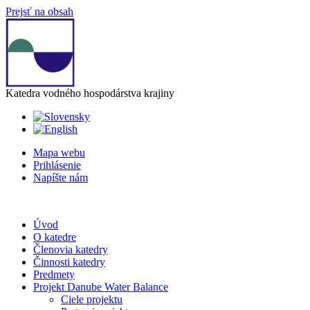
Prejsť na obsah
Katedra vodného hospodárstva krajiny
Mapa webu
Prihlásenie
Napíšte nám
Úvod
O katedre
Členovia katedry
Činnosti katedry
Predmety
Projekt Danube Water Balance
Ciele projektu