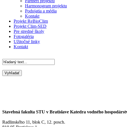
Partneri projektu
Harmonogram projektu
Podujatia a média
Kontakt
Projekt ReBioClim
Projekt Clim-SED
Pre stredné školy
Fotogaléria
Užitočné linky
Kontakt
Stavebná fakulta STU v Bratislave Katedra vodného hospodárst
Radlinského 11, blok C, 12. posch.