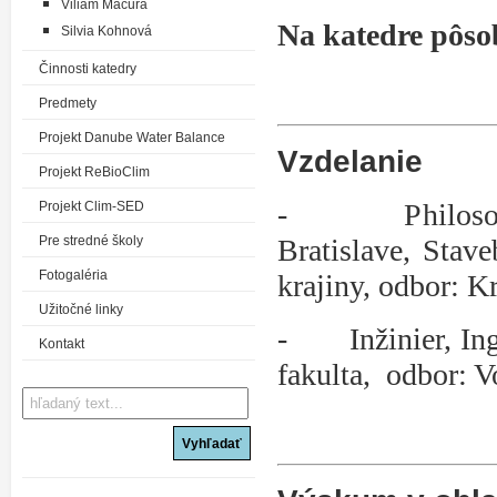
Viliam Macura
Na katedre pôso
Silvia Kohnová
Činnosti katedry
Predmety
Projekt Danube Water Balance
Vzdelanie
Projekt ReBioClim
- Philosophi
Projekt Clim-SED
Pre stredné školy
Bratislave, Stav
Fotogaléria
krajiny, odbor: K
Užitočné linky
- Inžinier, Ing.
Kontakt
fakulta, odbor: 