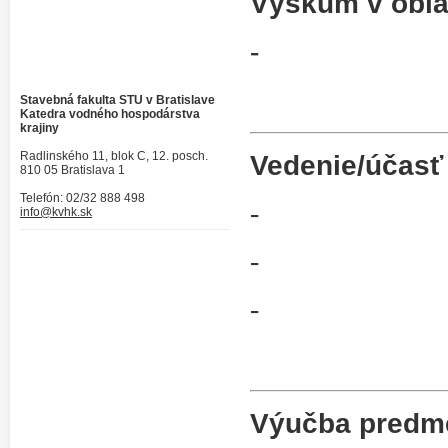
Výskum v obla
-
Stavebná fakulta STU v Bratislave
Katedra vodného hospodárstva
krajiny
Radlinského 11, blok C, 12. posch.
Vedenie/účasť
810 05 Bratislava 1
Telefón: 02/32 888 498
-
info@kvhk.sk
-
-
Výučba predm