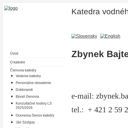
Katedra vodnéh
Zbynek Bajt
Úvod
O katedre
Členovia katedry
Vedenie katedry
Personálne obsadenie
Doktorandi
e-mail: zbynek.b
Bývalí členovia
Konzultačné hodiny LS
tel.: + 421 2 59 
2025/2026
Ocenenia členov katedry
Ján Szolgay