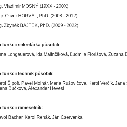
g. Vladimír MOSNÝ (19XX - 200X)
r. Oliver HORVÁT, PhD. (2008 - 2012)
g. Zbyněk BAJTEK, PhD. (2009 - 2022)
 funkcii sekretárka pôsobili:
na Longauerová, Ida Malinčíková, Ľudmila Florišová, Zuzana
 funkcii technik pôsobili:
rol Šipoš, Pavel Molnár, Mária Ružovičová, Karol Verčík, Jan
ena Bučková, Alexander Hevesi
 funkcii remeselník:
vol Bachar, Karol Rehák, Ján Cservenka