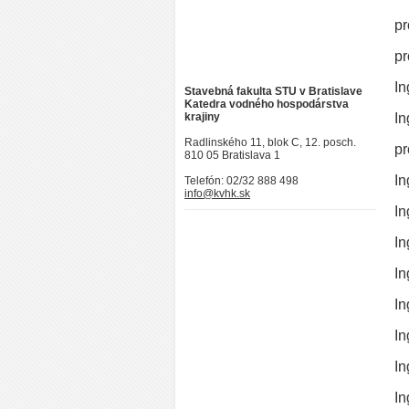
pr
pr
In
Stavebná fakulta STU v Bratislave
Katedra vodného hospodárstva
krajiny
In
Radlinského 11, blok C, 12. posch.
pr
810 05 Bratislava 1
In
Telefón: 02/32 888 498
info@kvhk.sk
In
In
In
In
In
In
In