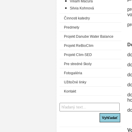
Viliam Macura
Silvia Kohnová
pr
vo
Činnosti katedry
pr
Predmety
Projekt Danube Water Balance
Do
Projekt ReBioClim
do
Projekt Clim-SED
Pre stredné školy
do
Fotogaléria
do
Užitočné linky
do
Kontakt
do
ho
do
Vo