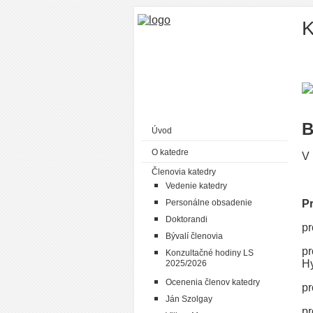
K
B
Úvod
O katedre
V 
Členovia katedry
Vedenie katedry
Personálne obsadenie
Pr
Doktorandi
pr
Bývalí členovia
pr
Konzultačné hodiny LS
Hy
2025/2026
Ocenenia členov katedry
pr
Ján Szolgay
pr