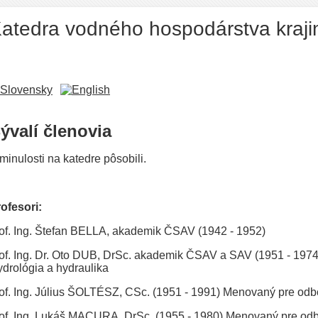
atedra vodného hospodárstva kraji
ývalí členovia
minulosti na katedre pôsobili.
ofesori:
of. Ing. Štefan BELLA, akademik ČSAV (1942 - 1952)
of. Ing. Dr. Oto DUB, DrSc. akademik ČSAV a SAV (1951 - 197
drológia a hydraulika
of. Ing. Július ŠOLTÉSZ, CSc. (1951 - 1991) Menovaný pre odb
of. Ing. Lukáš MACURA, DrSc. (1955 - 1980) Menovaný pre odb