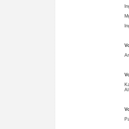
In
Mg
In
Vo
An
Vo
Ka
Al
Vo
Pa