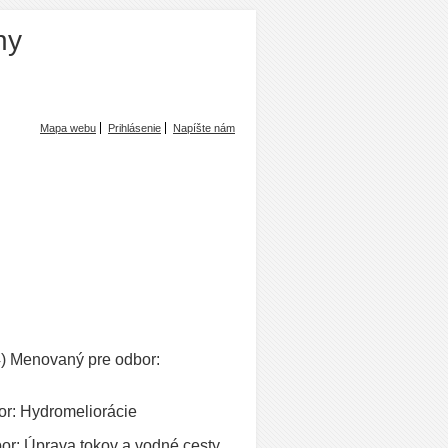
ny
Mapa webu
Prihlásenie
Napíšte nám
4) Menovaný pre odbor:
or: Hydromeliorácie
or: Úprava tokov a vodné cesty