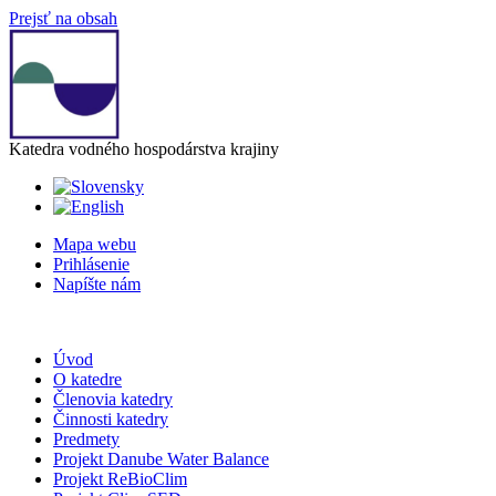
Prejsť na obsah
Katedra vodného hospodárstva krajiny
Mapa webu
Prihlásenie
Napíšte nám
Úvod
O katedre
Členovia katedry
Činnosti katedry
Predmety
Projekt Danube Water Balance
Projekt ReBioClim