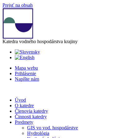
Prejsť na obsah
Katedra vodného hospodárstva krajiny
Mapa webu
Prihlásenie
Napíšte nám
Úvod
O katedre
Členovia katedry
Činnosti katedry
Predmety
GIS vo vod. hospodárstve
Hydrológia