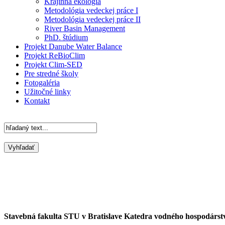
Krajinná ekológia
Metodológia vedeckej práce I
Metodológia vedeckej práce II
River Basin Management
PhD. štúdium
Projekt Danube Water Balance
Projekt ReBioClim
Projekt Clim-SED
Pre stredné školy
Fotogaléria
Užitočné linky
Kontakt
Stavebná fakulta STU v Bratislave Katedra vodného hospodárst