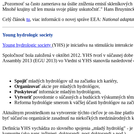
„Pozornosť sa často zameriava na úsilie zníženia emisií skleníkových 
Mnohé krajiny už len musia svoje plány uskutočniť." Hans Bruyninc
Celý článok
tu
, viac informácii o novej správe EEA:
National adaptat
Young hydrologic society
Young hydrologic society
(YHS) je iniciatíva na stimuláciu interakci
Spoločnosť bola založená v októbri 2012. YHS tvorí v súčasnej dobe
Assambly 2013 (EGU 2013) vo Viedni si YHS stanovila nasledovné c
Spojiť
mladých hydrológov už na začiatku ich kariéry,
Organizovať
akcie pre mladých hydrológov,
Poskytovať
informácie mladým hydrológom,
Vytvoriť
povedomie o súčasných a budúcich výskumných téma
Reforma hydrológie smerom k väčšej účasti hydrológov na začia
Aktuálnym prostriedkom na vytvorenie týchto cieľov je on-line pla
byť súčasťou organizácie zasadnutí na niekoľkých medzinárodných k
Definícia YHS vychádza zo slovného spojenia „mladý hydrológ" - je to
komunite (ako napr. inžinieri, doktorandi, post-doktorandi a pod.).