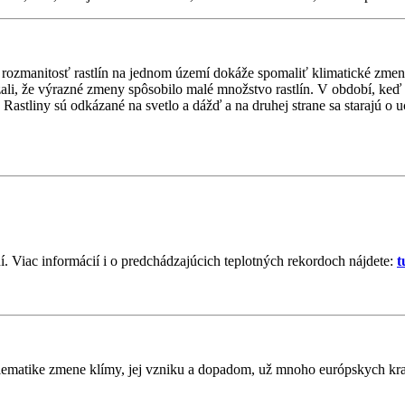
 rozmanitosť rastlín na jednom území dokáže spomaliť klimatické zmeny
i, že výrazné zmeny spôsobilo malé množstvo rastlín. V období, keď exi
. Rastliny sú odkázané na svetlo a dážď a na druhej strane sa starajú 
. Viac informácií i o predchádzajúcich teplotných rekordoch nájdete:
t
matike zmene klímy, jej vzniku a dopadom, už mnoho európskych krajín