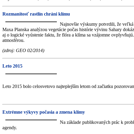
Rozmanitosť rastlín chráni klímu
Najnovšie výskumy potvrdili, že veľká
Maxa Planska analýzou vegetácie počas histórie vývinu Sahary dokázal
aj o logické vyústenie faktu, že flóra a klíma sa vzájomne ovplyvňujú
atmosférou.
(zdroj: GEO 02/2014)
Leto 2015
Leto 2015 bolo celosvetovo najteplejším letom od začiatku pozorovaní
Extrémne výkyvy počasia a zmena klímy
Na základe publikovaných prác k proble
agendy.