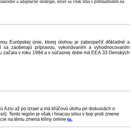
árodné a adaptačné stratégie, ktoré sa však líšia s prihliadnutím na
rou Európskej únie, ktorej úlohou je zabezpečiť dôkladné a
orí sa zaoberajú prípravou, vykonávaním a vyhodnocovaním
rácu začala v roku 1994 a v súčasnej dobe má EEA 33 členských
Áziu až po Izrael a má kľúčovú úlohu pri diskusiách o
í). Tento región je však i hnacou silou v boji proti zmene
kácie na tému zmena klímy online
tu.