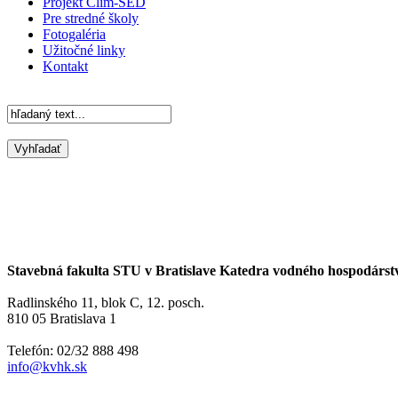
Projekt Clim-SED
Pre stredné školy
Fotogaléria
Užitočné linky
Kontakt
Stavebná fakulta STU v Bratislave Katedra vodného hospodárst
Radlinského 11, blok C, 12. posch.
810 05 Bratislava 1
Telefón: 02/32 888 498
info@kvhk.sk