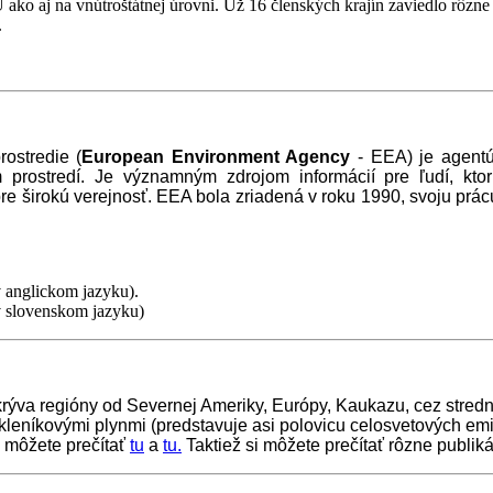
ako aj na vnútroštátnej úrovni. Už 16 členských krajín zaviedlo rôzne n
.
ostredie (
European Environment Agency
- EEA) je agentú
m prostredí. Je významným zdrojom informácií pre ľudí, kt
j pre širokú verejnosť. EEA bola zriadená v roku 1990, svoju p
 anglickom jazyku).
v slovenskom jazyku)
a regióny od Severnej Ameriky, Európy, Kaukazu, cez strednú 
kleníkovými plynmi (predstavuje asi polovicu celosvetových emisi
i môžete prečítať
tu
a
tu.
Taktiež si môžete prečítať rôzne publi