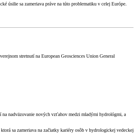
ické úsilie sa zameriava práve na túto problematiku v celej Európe.
m verejnom stretnutí na European Geosciences Union General
cií na nadväzovanie nových vzťahov medzi mladými hydrológmi, a
 ktorá sa zameriava na začiatky kariéry osôb v hydrologickej vedeckej