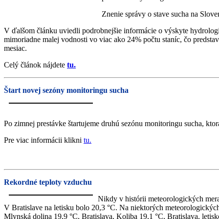
Znenie správy o stave sucha na Slove
V ďalšom článku uviedli podrobnejšie informácie o výskyte hydrolo
mimoriadne malej vodnosti vo viac ako 24% počtu staníc, čo predstav
mesiac.
Celý článok nájdete
tu.
Štart novej sezóny monitoringu sucha
Po zimnej prestávke štartujeme druhú sezónu monitoringu sucha, ktor
Pre viac informácii klikni
tu.
Rekordné teploty vzduchu
Nikdy v histórii meteorologických mer
V Bratislave na letisku bolo 20,3 °C. Na niektorých meteorologických
Mlynská dolina 19,9 °C, Bratislava, Koliba 19,1 °C, Bratislava, letis