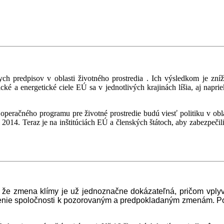
ch predpisov v oblasti životného prostredia . Ich výsledkom je zní
ické a energetické ciele EÚ sa v jednotlivých krajinách líšia, aj na
 operačného programu pre životné prostredie budú viesť politiku v obla
ári 2014. Teraz je na inštitúciách EÚ a členských štátoch, aby zabezpeč
že zmena klímy je už jednoznačne dokázateľná, pričom vplyv
enie spoločnosti k pozorovaným a predpokladaným zmenám. Podľ