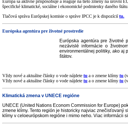
Európa sa aktívne prispôsobuje a reaguje na tieto zmeny na úrovni EÚ 
špecifické klimatické, sociálne i ekonomické podmienky daného štátu
Tlačová správa Európskej komisie o správe IPCC je k dispozícií
tu.
Európska agentúra pre životné prostredie
Európska agentúra pre životné pr
nezávislé informácie o životno
environmentálnej politiky, ako a
štátov.
Vždy nové a aktuálne články o vode nájdete
tu
a o zmene klímy
tu
(v
Vždy nové a aktuálne články o vode nájdete
tu
a o zmene klímy
tu
(
Klimatická zmena v UNECE regióne
UNECE (United Nations Econom Commission for Europe) pokrýv
zmene klímy. Tento región je historicky najviac znečisťovaný s
klímy v celoeurópskom regióne i mimo neho. Viac informácii s