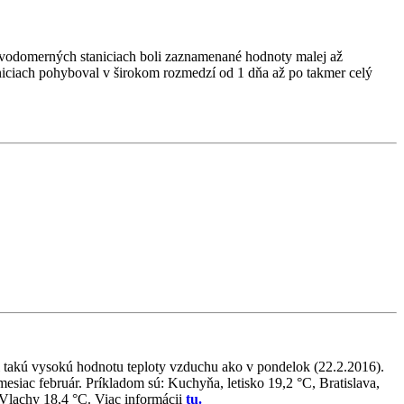
 vodomerných staniciach boli zaznamenané hodnoty malej až
aniciach pohyboval v širokom rozmedzí od 1 dňa až po takmer celý
i takú vysokú hodnotu teploty vzduchu ako v pondelok (22.2.2016).
esiac február. Príkladom sú: Kuchyňa, letisko 19,2 °C, Bratislava,
é Vlachy 18,4 °C. Viac informácii
tu.