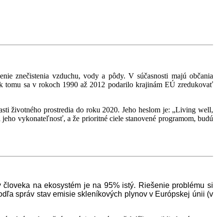
ženie znečistenia vzduchu, vody a pôdy. V súčasnosti majú občania
priek tomu sa v rokoch 1990 až 2012 podarilo krajinám EÚ zredukovať
sti životného prostredia do roku 2020. Jeho heslom je: „Living well,
ili jeho vykonateľnosť, a že prioritné ciele stanovené programom, budú
 človeka na ekosystém je na 95% istý. Riešenie problému si
a správ stav emisie skleníkových plynov v Európskej únii (v