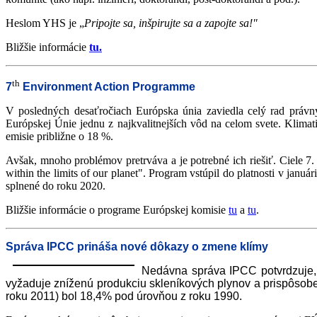
Heslom YHS je „
Pripojte sa, inšpirujte sa a zapojte sa!"
Bližšie informácie
tu.
th
7
Environment Action Programme
V posledných desaťročiach Európska únia zaviedla celý rad právny
Európskej Únie jednu z najkvalitnejších vôd na celom svete. Klimat
emisie približne o 18 %.
Avšak, mnoho problémov pretrváva a je potrebné ich riešiť. Ciele 7.
within the limits of our planet". Program vstúpil do platnosti v janu
splnené do roku 2020.
Bližšie informácie o programe Európskej komisie
tu
a
tu
.
Správa IPCC prináša nové dôkazy o zmene klímy
Nedávna správa IPCC potvrdzuje, 
vyžaduje zníženú produkciu skleníkových plynov a prispôsob
roku 2011) bol 18,4% pod úrovňou z roku 1990.