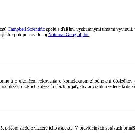
nosť
Campbell Scientific
spolu s ďalšími výskumnými tímami vyvinuli, vy
jekte spolupracovali naj
National Geografphic
.
formujú o ukončení rokovania o komplexnom zhodnotení dôsledkov ot
v najbližších rokoch a desaťročiach prijať, aby odvrátili uvedené kritic
pričom sleduje viaceré jeho aspekty. V pravidelných správach prináša