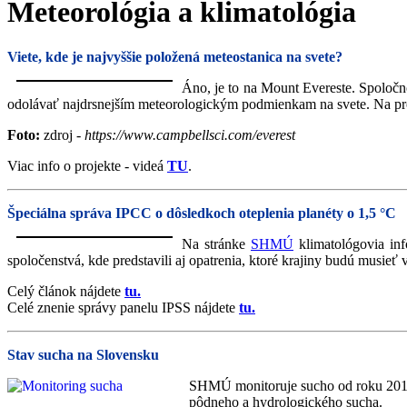
Meteorológia a klimatológia
Viete, kde je najvyššie položená meteostanica na svete?
Áno, je to na Mount Evereste. Spoloč
odolávať najdrsnejším meteorologickým podmienkam na svete. Na pro
Foto:
zdroj -
https://www.campbellsci.com/everest
Viac info o projekte - videá
TU
.
Špeciálna správa IPCC o dôsledkoch oteplenia planéty o 1,5 °C
Na stránke
SHMÚ
klimatológovia in
spoločenstvá, kde predstavili aj opatrenia, ktoré krajiny budú musieť 
Celý článok nájdete
tu.
Celé znenie správy panelu IPSS nájdete
tu.
Stav sucha na Slovensku
SHMÚ monitoruje sucho od roku 2015, 
pôdneho a hydrologického sucha.