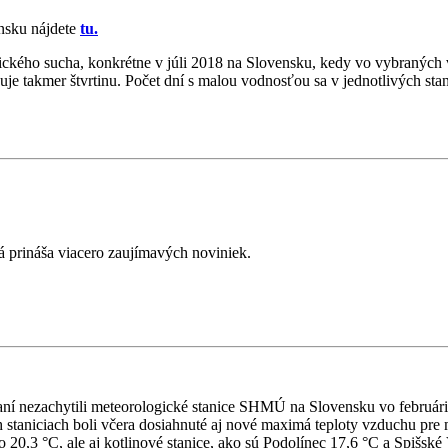
nsku nájdete
tu.
gického sucha, konkrétne v júli 2018 na Slovensku, kedy vo vybraných
uje takmer štvrtinu. Počet dní s malou vodnosťou sa v jednotlivých st
á prináša viacero zaujímavých noviniek.
aní nezachytili meteorologické stanice SHMÚ na Slovensku vo február
 staniciach boli včera dosiahnuté aj nové maximá teploty vzduchu pre m
ko 20,3 °C, ale aj kotlinové stanice, ako sú Podolínec 17,6 °C a Spišsk