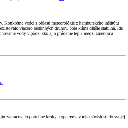
. Konkrétne vedci z oblasti meteorológie z hamburského inštitútu
stovalo viacero rastlinných druhov, bola klíma dlhšie stabilná. Ide
o uchovanie vody v pôde, ako aj o prúdenie tepla medzi zmenou a
u.
 zapracovalo potrebné kroky a opatrenia v tejto súvislosti do svojej