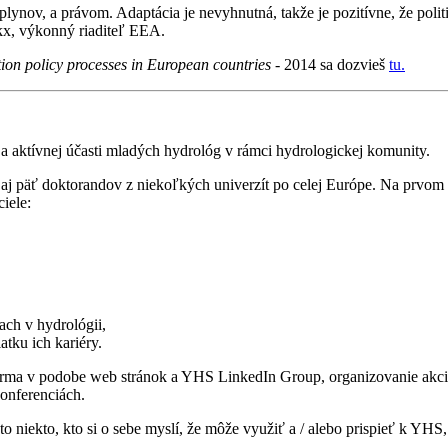
plynov, a právom. Adaptácia je nevyhnutná, takže je pozitívne, že polit
kx, výkonný riaditeľ EEA.
ion policy processes in European countries
- 2014 sa dozvieš
tu.
e a aktívnej účasti mladých hydrológ v rámci hydrologickej komunity.
 aj päť doktorandov z niekoľkých univerzít po celej Európe. Na prvo
iele:
ch v hydrológii,
tku ich kariéry.
tforma v podobe web stránok a YHS LinkedIn Group, organizovanie ak
onferenciách.
 niekto, kto si o sebe myslí, že môže využiť a / alebo prispieť k YHS,