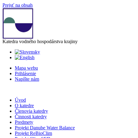
Prejsť na obsah
Katedra vodného hospodárstva krajiny
Mapa webu
Prihlásenie
Napíšte nám
Úvod
O katedre
Členovia katedry
Činnosti katedry
Predmety
Projekt Danube Water Balance
Projekt ReBioClim