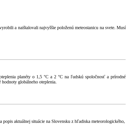
robili a naištalovali najvyššie položenú meteostanicu na svete. Musí
eplenia planéty o 1,5 °C a 2 °C na ľudskú spoločnosť a prírodné
ké hodnoty globálneho oteplenia.
 popis aktuálnej situácie na Slovensku z hľadiska meteorologického,