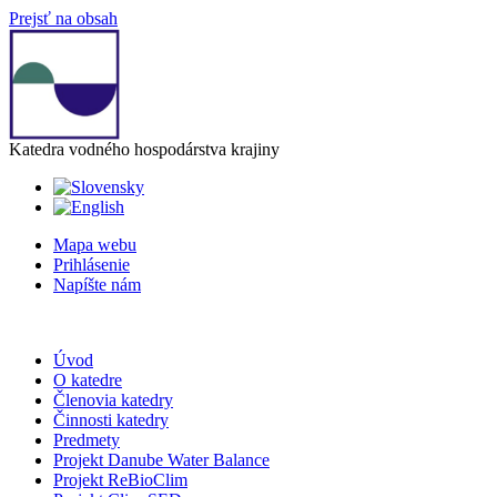
Prejsť na obsah
Katedra vodného hospodárstva krajiny
Mapa webu
Prihlásenie
Napíšte nám
Úvod
O katedre
Členovia katedry
Činnosti katedry
Predmety
Projekt Danube Water Balance
Projekt ReBioClim