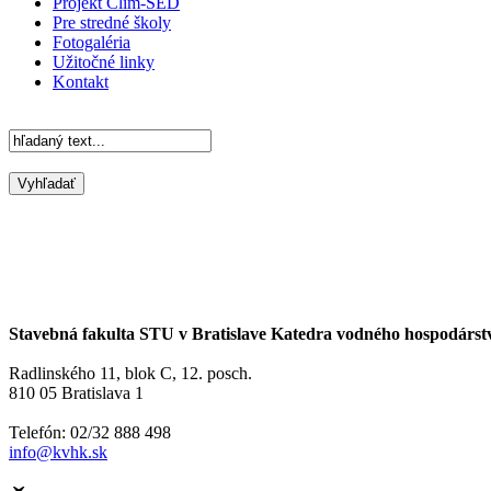
Projekt Clim-SED
Pre stredné školy
Fotogaléria
Užitočné linky
Kontakt
Stavebná fakulta STU v Bratislave Katedra vodného hospodárst
Radlinského 11, blok C, 12. posch.
810 05 Bratislava 1
Telefón: 02/32 888 498
info@kvhk.sk